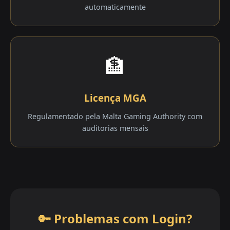
automaticamente
🏦
Licença MGA
Regulamentado pela Malta Gaming Authority com
auditorias mensais
🔑 Problemas com Login?