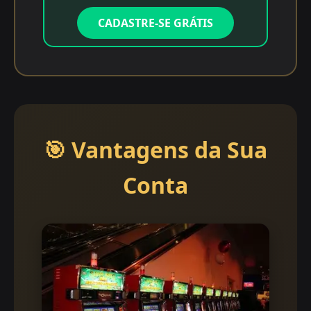
CADASTRE-SE GRÁTIS
🎯 Vantagens da Sua
Conta