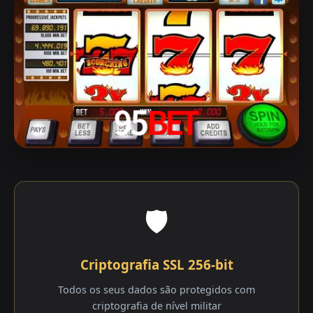
🛡️
Criptografia SSL 256-bit
Todos os seus dados são protegidos com
criptografia de nível militar