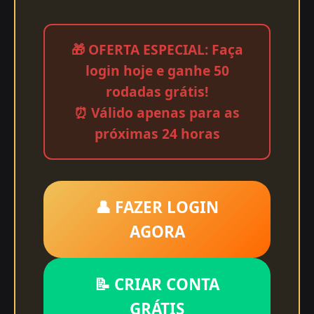
🎁 OFERTA ESPECIAL: Faça
login hoje e ganhe 50
rodadas grátis!
⏰ Válido apenas para as
próximas 24 horas
👤 FAZER LOGIN
AGORA
📝 CRIAR CONTA
GRÁTIS