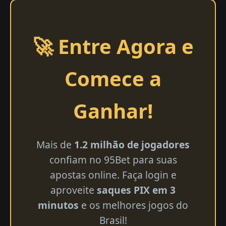
🚀 Entre Agora e
Comece a
Ganhar!
Mais de
1.2 milhão de jogadores
confiam no 95Bet para suas
apostas online. Faça login e
aproveite
saques PIX em 3
minutos
e os melhores jogos do
Brasil!