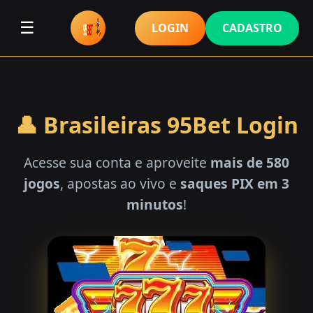
☰
LOGIN
CADASTRO
👤 Brasileiras 95Bet Login
Acesse sua conta e aproveite
mais de 580
jogos
, apostas ao vivo e
saques PIX em 3
minutos
!