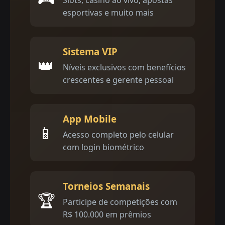
Slots, casino ao vivo, apostas
esportivas e muito mais
Sistema VIP
👑
Níveis exclusivos com benefícios
crescentes e gerente pessoal
App Mobile
📱
Acesso completo pelo celular
com login biométrico
Torneios Semanais
🏆
Participe de competições com
R$ 100.000 em prêmios