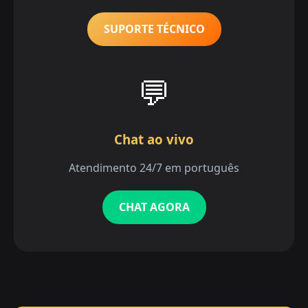
SUPORTE TÉCNICO
💬
Chat ao vivo
Atendimento 24/7 em português
CHAT AGORA