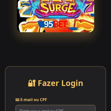
🔐 Fazer Login
📧 E-mail ou CPF