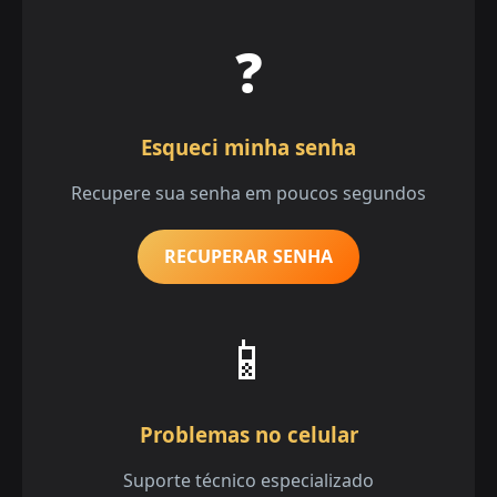
❓
Esqueci minha senha
Recupere sua senha em poucos segundos
RECUPERAR SENHA
📱
Problemas no celular
Suporte técnico especializado