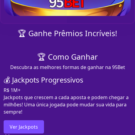
🏆 Ganhe Prêmios Incríveis!
🏆 Como Ganhar
Descubra as melhores formas de ganhar na 95Bet
💰 Jackpots Progressivos
R$ 1M+
Jackpots que crescem a cada aposta e podem chegar a
milhões! Uma única jogada pode mudar sua vida para
sempre!
Ver Jackpots