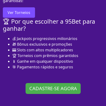
garantidas!
Ver Torneios
🏆 Por que escolher a 95Bet para
ganhar?
💰 Jackpots progressivos milionários
🎁 Bônus exclusivos e promoções
🎰 Slots com altos multiplicadores
🏆 Torneios com prêmios garantidos
📱 Ganhe em qualquer dispositivo
🎯 Pagamentos rápidos e seguros
CADASTRE-SE AGORA