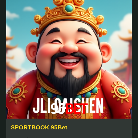
SPORTBOOK 95Bet