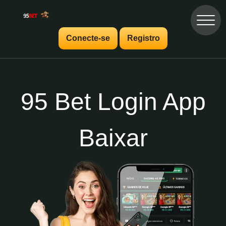
Conecte-se
Registro
95 Bet Login App
Baixar