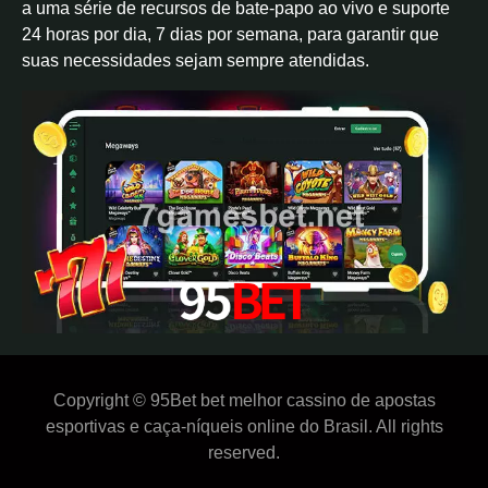
a uma série de recursos de bate-papo ao vivo e suporte
24 horas por dia, 7 dias por semana, para garantir que
suas necessidades sejam sempre atendidas.
Copyright © 95Bet bet melhor cassino de apostas
esportivas e caça-níqueis online do Brasil. All rights
reserved.