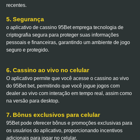
recentes.
5. Segurança
o aplicativo de cassino 95Bet emprega tecnologia de
criptografia segura para proteger suas informações
pessoais e financeiras, garantindo um ambiente de jogo
seguro e protegido.
6. Cassino ao vivo no celular
O aplicativo permite que você acesse o cassino ao vivo
do 95Bet bet, permitindo que você jogue jogos com
dealer ao vivo com interação em tempo real, assim como
na versão para desktop.
7. Bônus exclusivos para celular
95Bet pode oferecer bônus e promoções exclusivas para
os usuários do aplicativo, proporcionando incentivos
adicionais para jogar no celular.