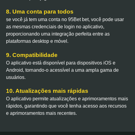
8. Uma conta para todos
se você já tem uma conta no 95Bet bet, você pode usar
as mesmas credenciais de login no aplicativo,
proporcionando uma integração perfeita entre as
plataformas desktop e móvel.
9. Compatibilidade
O aplicativo está disponível para dispositivos iOS e
Android, tornando-o acessível a uma ampla gama de
usuários.
10. Atualizações mais rápidas
O aplicativo permite atualizações e aprimoramentos mais
rápidos, garantindo que você tenha acesso aos recursos
e aprimoramentos mais recentes.