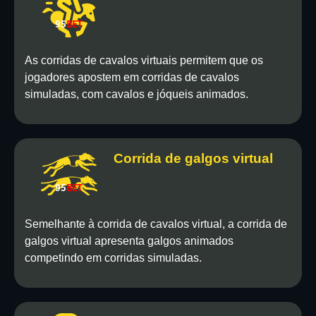
As corridas de cavalos virtuais permitem que os
jogadores apostem em corridas de cavalos
simuladas, com cavalos e jóqueis animados.
Corrida de galgos virtual
Semelhante à corrida de cavalos virtual, a corrida de
galgos virtual apresenta galgos animados
competindo em corridas simuladas.