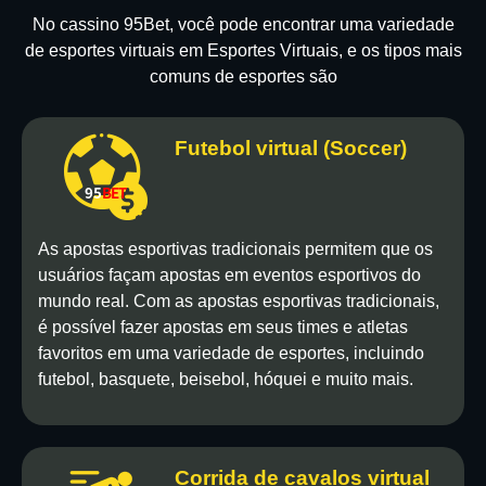
No cassino 95Bet, você pode encontrar uma variedade
de esportes virtuais em Esportes Virtuais, e os tipos mais
comuns de esportes são
Futebol virtual (Soccer)
As apostas esportivas tradicionais permitem que os
usuários façam apostas em eventos esportivos do
mundo real. Com as apostas esportivas tradicionais,
é possível fazer apostas em seus times e atletas
favoritos em uma variedade de esportes, incluindo
futebol, basquete, beisebol, hóquei e muito mais.
Corrida de cavalos virtual