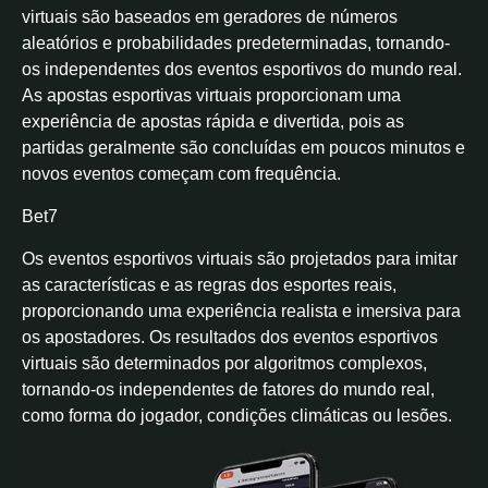
virtuais são baseados em geradores de números
aleatórios e probabilidades predeterminadas, tornando-
os independentes dos eventos esportivos do mundo real.
As apostas esportivas virtuais proporcionam uma
experiência de apostas rápida e divertida, pois as
partidas geralmente são concluídas em poucos minutos e
novos eventos começam com frequência.
Bet7
Os eventos esportivos virtuais são projetados para imitar
as características e as regras dos esportes reais,
proporcionando uma experiência realista e imersiva para
os apostadores. Os resultados dos eventos esportivos
virtuais são determinados por algoritmos complexos,
tornando-os independentes de fatores do mundo real,
como forma do jogador, condições climáticas ou lesões.