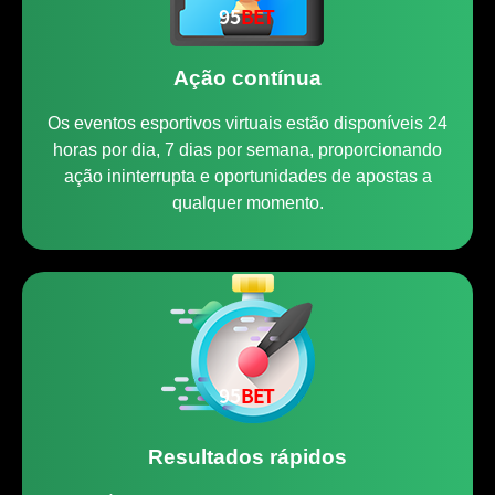
Ação contínua
Os eventos esportivos virtuais estão disponíveis 24
horas por dia, 7 dias por semana, proporcionando
ação ininterrupta e oportunidades de apostas a
qualquer momento.
Resultados rápidos